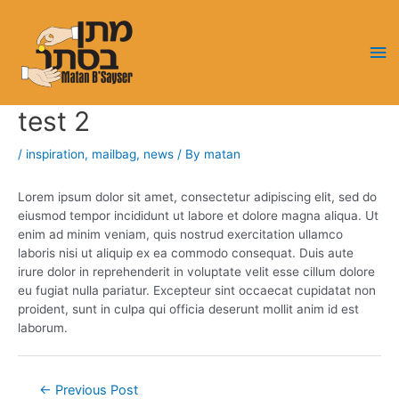
Skip
to
Ma
content
Me
test 2
/
inspiration
,
mailbag
,
news
/ By
matan
Lorem ipsum dolor sit amet, consectetur adipiscing elit, sed do
eiusmod tempor incididunt ut labore et dolore magna aliqua. Ut
enim ad minim veniam, quis nostrud exercitation ullamco
laboris nisi ut aliquip ex ea commodo consequat. Duis aute
irure dolor in reprehenderit in voluptate velit esse cillum dolore
eu fugiat nulla pariatur. Excepteur sint occaecat cupidatat non
proident, sunt in culpa qui officia deserunt mollit anim id est
laborum.
Post
←
Previous Post